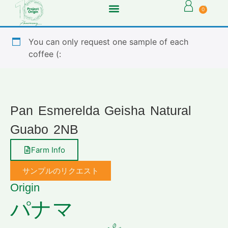
0
You can only request one sample of each
coffee (:
Pan Esmerelda Geisha Natural
Guabo 2NB
Farm Info
サンプルのリクエスト
Origin
パナマ