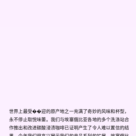
世界上最受��迎的原产地之一充满了奇妙的风味和杯型，
永不停止取悦味蕾。我们与埃塞俄比亚各地的多个洗涤站合
作推出和改进碳酸浸渍咖啡已证明产生了令人难以置信的结
果，今年我们很高兴展示我们的产品系列的扩展。埃塞俄比