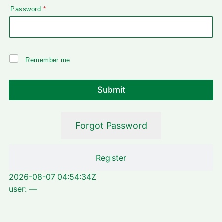
Password
*
R
Remember me
e
m
Submit
e
m
b
Forgot Password
e
r
m
Register
e
2026-08-07 04:54:34Z
user: —