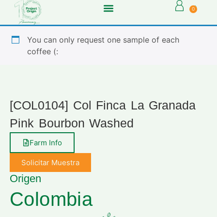
0
You can only request one sample of each
coffee (:
[COL0104] Col Finca La Granada
Pink Bourbon Washed
Farm Info
Solicitar Muestra
Origen
Colombia