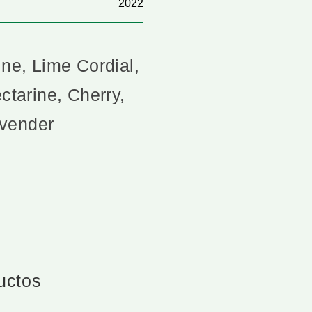
2022
e, Lime Cordial,
ctarine, Cherry,
avender
ductos