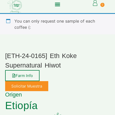
0
You can only request one sample of each
coffee (:
[ETH-24-0165] Eth Koke
Supernatural Hiwot
Farm Info
Solicitar Muestra
Origen
Etiopía