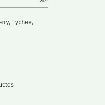
2022
erry, Lychee,
ductos