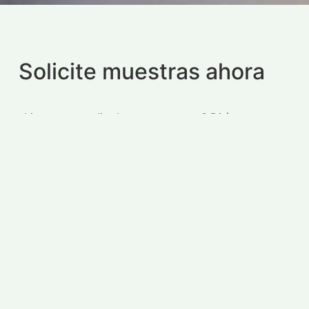
Solicite muestras ahora
¿Listo para pedir algunas muestras? Dirígete a
nuestra lista de productos
Lista de productos
Reconocemos a los Dueños Tradicionales de la tierra en la que
trabajamos, el pueblo Ngunnawal. Rendimos homenaje a los
ancianos del pasado, presentes y emergentes.