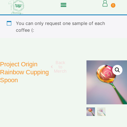
0
You can only request one sample of each
coffee (:
Back
Project Origin
to
Merch
Rainbow Cupping
Spoon