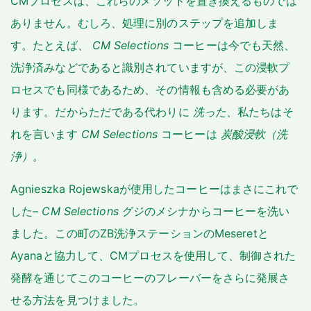
CMプロセスは、これらのメソッドを置き換えるものでは
ありません。むしろ、処理に別のステップを追加しま
す。たとえば、
CM Selections
コーヒーは今でも天然、
洗浄済みなどであると識別されていますが、この浸軟プ
ロセスでも同様であるため、その情報も含める必要があ
ります。だからただである代わりに
洗った
、私たちはそ
れを言います
CM Selections
コーヒーは
炭酸浸軟（洗
浄）。
Agnieszka Rojewskaが使用したコーヒーはまさにこれで
した–
CM Selections
グジのメシナからコーヒーを洗い
ました。この町のZB洗浄ステーションのMeseretと
Ayanaと協力して、CMプロセスを使用して、制御された
発酵を通じてこのコーヒーのフレーバーをさらに発展さ
せる方法を見つけました。