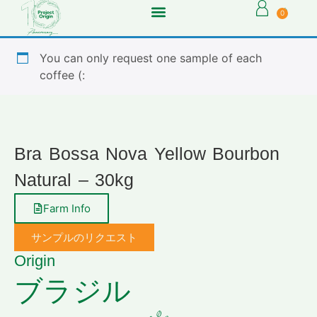
0
You can only request one sample of each
coffee (:
Bra Bossa Nova Yellow Bourbon
Natural – 30kg
Farm Info
サンプルのリクエスト
Origin
ブラジル