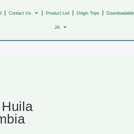
d
Contact Us
Product List
Origin Trips
Downloadable
JA
 Huila
ombia