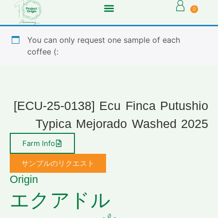
0
You can only request one sample of each
coffee (:
[ECU-25-0138] Ecu Finca Putushio
Typica Mejorado Washed 2025
Farm Info
サンプルのリクエスト
Origin
エクアドル