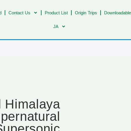
d
Contact Us
Product List
Origin Trips
Downloadable
JA
al Himalaya
pernatural
Supersonic