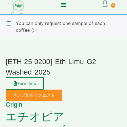
0
You can only request one sample of each
coffee (:
[ETH-25-0200] Eth Limu G2
Washed 2025
Farm Info
サンプルのリクエスト
Origin
エチオピア