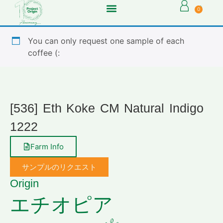
0
You can only request one sample of each
coffee (:
[536] Eth Koke CM Natural Indigo
1222
Farm Info
サンプルのリクエスト
Origin
エチオピア