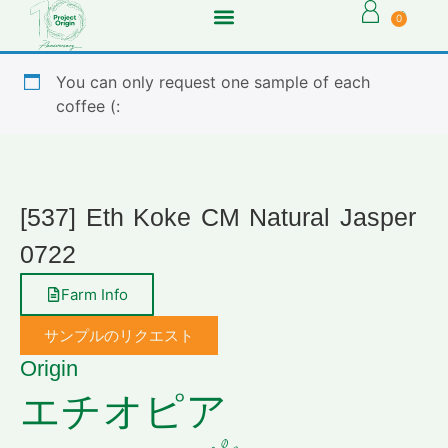
0
You can only request one sample of each
coffee (:
[537] Eth Koke CM Natural Jasper
0722
Farm Info
サンプルのリクエスト
Origin
エチオピア