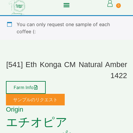
0
You can only request one sample of each
coffee (:
[541] Eth Konga CM Natural Amber
1422
Farm Info
サンプルのリクエスト
Origin
エチオピア