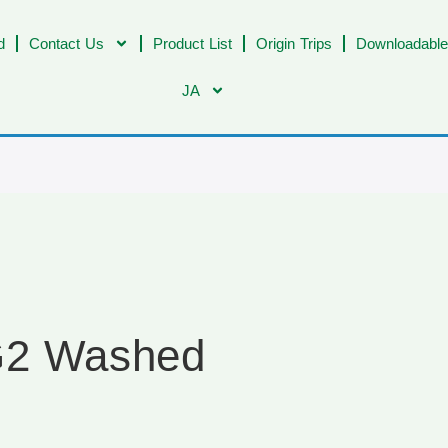
d
Contact Us
Product List
Origin Trips
Downloadable
JA
 G2 Washed