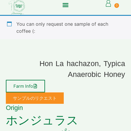
0
You can only request one sample of each
coffee (:
Hon La hachazon, Typica
Anaerobic Honey
Farm Info
サンプルのリクエスト
Origin
ホンジュラス