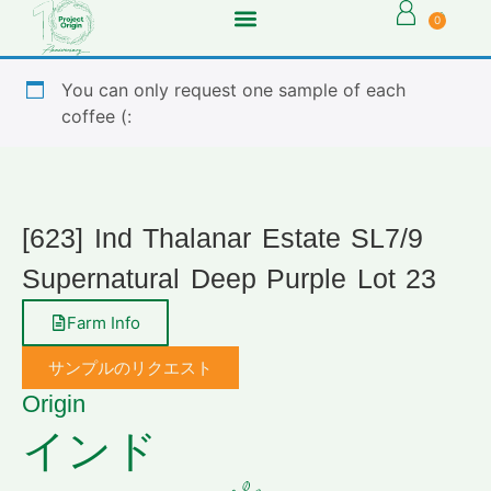
0
You can only request one sample of each
coffee (:
[623] Ind Thalanar Estate SL7/9
Supernatural Deep Purple Lot 23
Farm Info
サンプルのリクエスト
Origin
インド