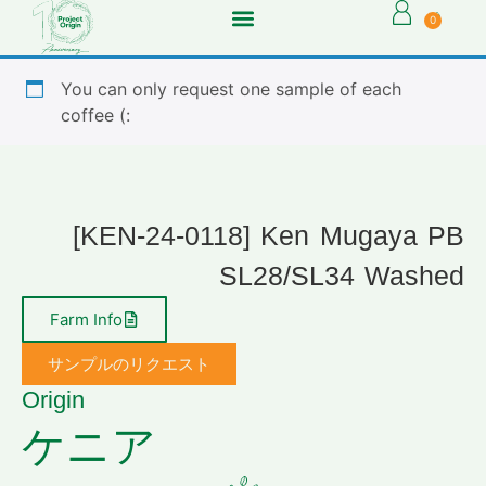
0
You can only request one sample of each
coffee (:
[KEN-24-0118] Ken Mugaya PB
SL28/SL34 Washed
Farm Info
サンプルのリクエスト
Origin
ケニア