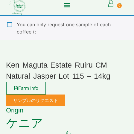
0
You can only request one sample of each
coffee (:
Ken Maguta Estate Ruiru CM
Natural Jasper Lot 115 – 14kg
Farm Info
サンプルのリクエスト
Origin
ケニア