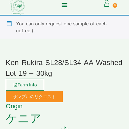
0
You can only request one sample of each
coffee (:
Ken Rukira SL28/SL34 AA Washed
Lot 19 – 30kg
Farm Info
サンプルのリクエスト
Origin
ケニア