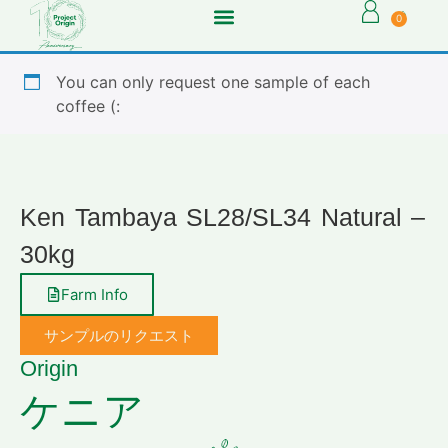
0
You can only request one sample of each
coffee (:
Ken Tambaya SL28/SL34 Natural –
30kg
Farm Info
サンプルのリクエスト
Origin
ケニア