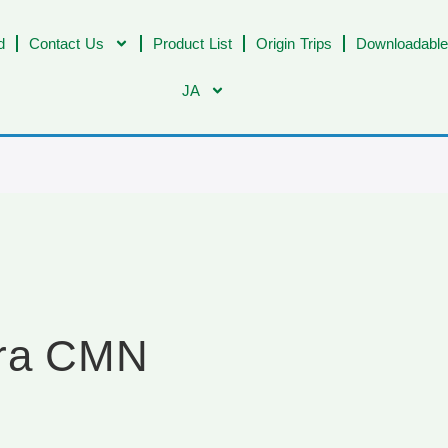
d
Contact Us
Product List
Origin Trips
Downloadable
JA
ara CMN