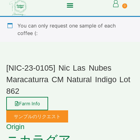
0
You can only request one sample of each
coffee (:
[NIC-23-0105] Nic Las Nubes
Maracaturra CM Natural Indigo Lot
862
Farm Info
サンプルのリクエスト
Origin