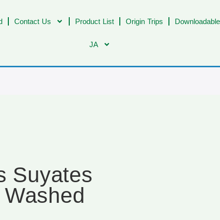
d
Contact Us
Product List
Origin Trips
Downloadable
JA
s Suyates
c Washed