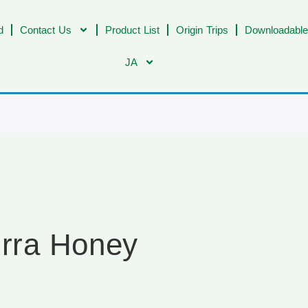
d
Contact Us
Product List
Origin Trips
Downloadable
JA
urra Honey