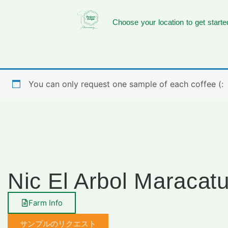
Choose your location to get starte
You can only request one sample of each coffee (:
Nic El Arbol Maracat
Farm Info
サンプルのリクエスト