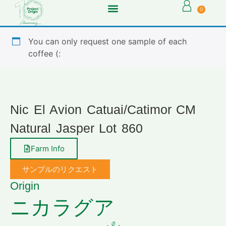
0
You can only request one sample of each
coffee (:
Nic El Avion Catuai/Catimor CM
Natural Jasper Lot 860
Farm Info
サンプルのリクエスト
Origin
ニカラグア