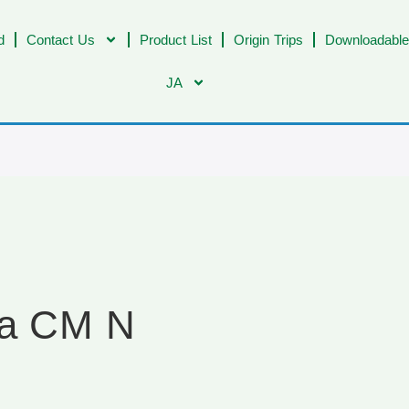
d
Contact Us
Product List
Origin Trips
Downloadable
JA
ra CM N