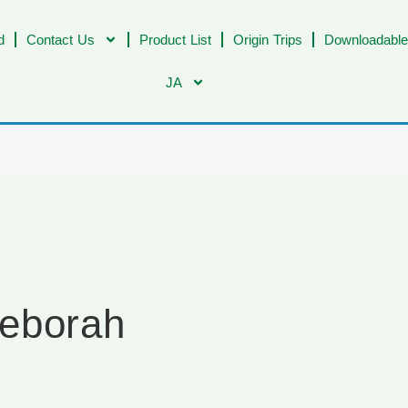
d
Contact Us
Product List
Origin Trips
Downloadable
JA
Deborah