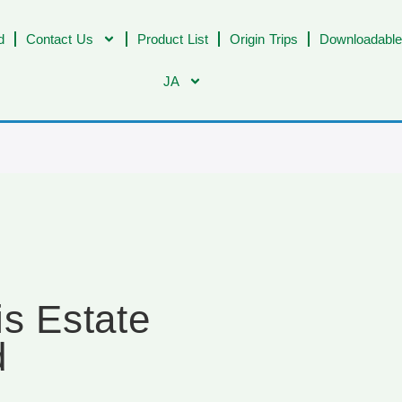
d
Contact Us
Product List
Origin Trips
Downloadable
JA
is Estate
d