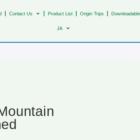
d
Contact Us
Product List
Origin Trips
Downloadable
JA
Mountain
hed