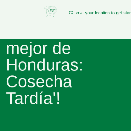
¡Comienza
Choose your location to get star
subasta 'Lo
mejor de
Honduras:
Cosecha
Tardía'!