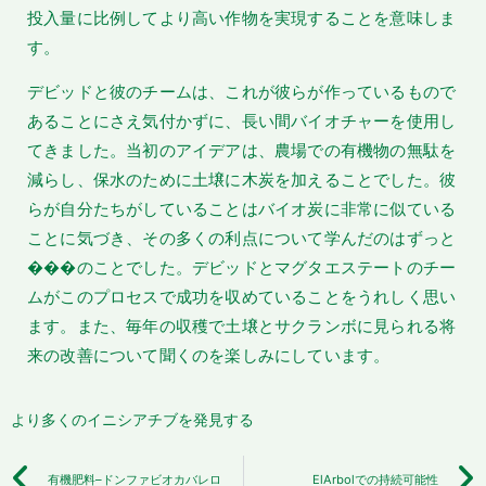
投入量に比例してより高い作物を実現することを意味しま
す。
デビッドと彼のチームは、これが彼らが作っているもので
あることにさえ気付かずに、長い間バイオチャーを使用し
てきました。当初のアイデアは、農場での有機物の無駄を
減らし、保水のために土壌に木炭を加えることでした。彼
らが自分たちがしていることはバイオ炭に非常に似ている
ことに気づき、その多くの利点について学んだのはずっと
���のことでした。デビッドとマグタエステートのチー
ムがこのプロセスで成功を収めていることをうれしく思い
ます。また、毎年の収穫で土壌とサクランボに見られる将
来の改善について聞くのを楽しみにしています。
より多くのイニシアチブを発見する
有機肥料–ドンファビオカバレロ
ElArbolでの持続可能性