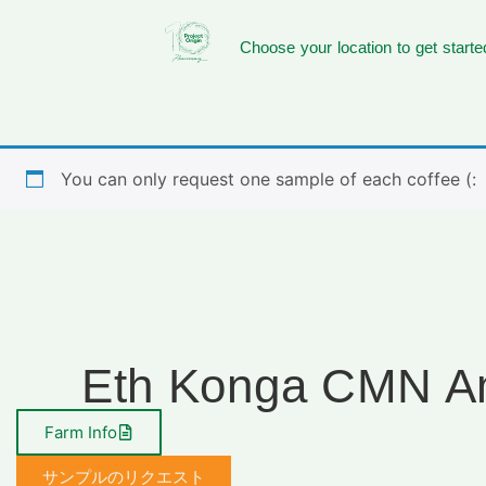
Choose your location to get starte
You can only request one sample of each coffee (:
Eth Konga CMN A
Farm Info
サンプルのリクエスト