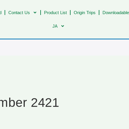
d
Contact Us
Product List
Origin Trips
Downloadable
JA
mber 2421