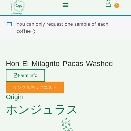
0
You can only request one sample of each
coffee (:
Hon El Milagrito Pacas Washed
Farm Info
サンプルのリクエスト
Origin
ホンジュラス