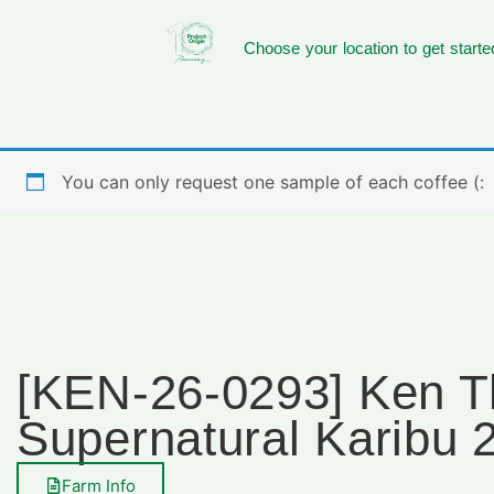
Choose your location to get starte
You can only request one sample of each coffee (:
[KEN-26-0293] Ken T
Supernatural Karibu 
Farm Info