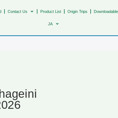
d
Contact Us
Product List
Origin Trips
Downloadable
JA
hageini
2026