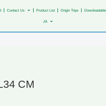
d
Contact Us
Product List
Origin Trips
Downloadable
JA
SL34 CM