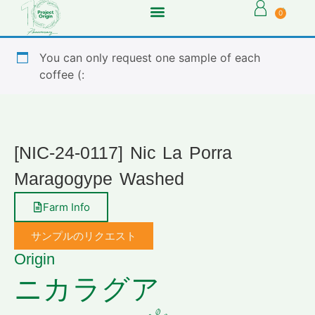
0
You can only request one sample of each
coffee (:
[NIC-24-0117] Nic La Porra
Maragogype Washed
Farm Info
サンプルのリクエスト
Origin
ニカラグア