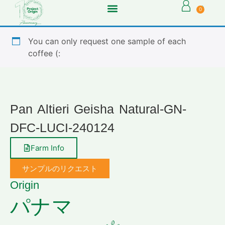
0
You can only request one sample of each
coffee (:
Pan Altieri Geisha Natural-GN-
DFC-LUCI-240124
Farm Info
サンプルのリクエスト
Origin
パナマ