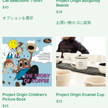
CM Selections T-shirt
Project Origin Burgundy
Beanie
$
45
$
28
オプションを選択
お買い物カゴに追加
Project Origin Children’s
Project Origin Enamel Cup
Picture Book
$
25
$
25